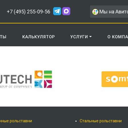
+7 (495) 255-09-56
Мы на Авит
КТЫ
КАЛЬКУЛЯТОР
УСЛУГИ
О КОМП
нные рольставни
Стальные рольставни