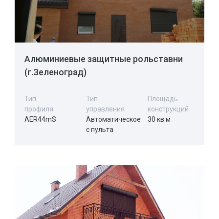
Алюминиевые защитные рольставни
(г.Зеленоград)
Тип
Тип
Площадь
профиля
управления
конструкций
AER44mS
Автоматическое
30 кв.м
с пульта