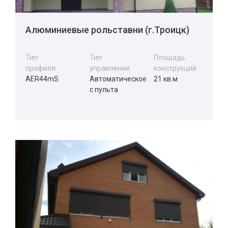
Алюминиевые рольставни (г.Троицк)
Тип
Тип
Площадь
профиля
управления
конструкций
AER44mS
Автоматическое
21 кв.м
с пульта