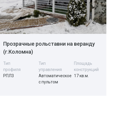
Прозрачные рольставни на веранду
(г.Коломна)
Тип
Тип
Площадь
профиля
управления
конструкций
РПЛ3
Автоматическое
17 кв.м.
с пультом