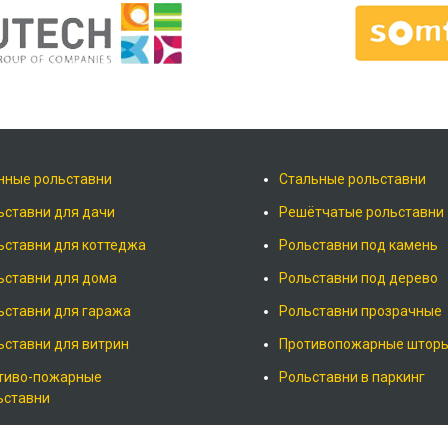
нные рольставни
Стальные рольставни
ьставни для дачи
Решётчатые рольставни
ьставни для коттеджа
Рольставни под камень
ьставни для дома
Рольставни под дерево
ьставни для гаража
Рольставни прозрачные
ьставни для витрин
Противопожарные штор
тиво-пожарные
Рольставни в паркинг
ьставни
ьставни ворота