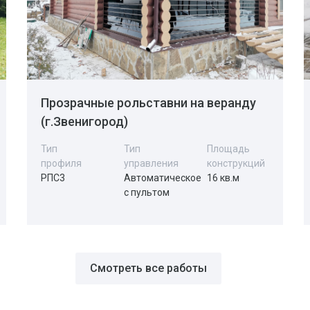
Прозрачные рольставни на веранду
(г.Звенигород)
Тип
Тип
Площадь
профиля
управления
конструкций
РПС3
Автоматическое
16 кв.м
с пультом
Смотреть все работы