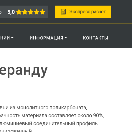
о
5,0
Экспресс расчет
АНИИ
ИНФОРМАЦИЯ
КОНТАКТЫ
веранду
ни из монолитного поликарбоната,
ачность материала составляет около 90%,
алюминиевый соединительный профиль
бинированный.