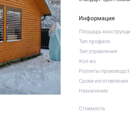
Информация
Площадь конструкц
Тип профиля
Тип управления
Кол-во
Роллеты производст
Сроки изготовления
Назначение
Стоимость