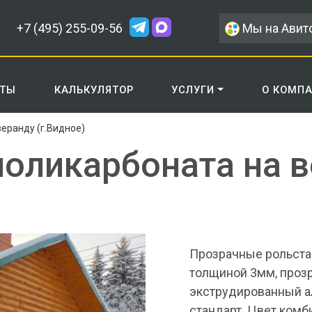
+7 (495) 255-09-56
Мы на Авит
КТЫ
КАЛЬКУЛЯТОР
УСЛУГИ
О КОМП
еранду (г.Видное)
поликарбоната на 
Прозрачные рольстав
толщиной 3мм, прозр
экструдированный 
стандарт. Цвет ком