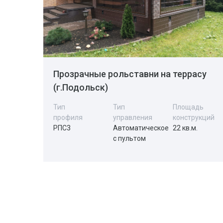
Прозрачные рольставни на террасу
(г.Подольск)
Тип
Тип
Площадь
профиля
управления
конструкций
РПС3
Автоматическое
22 кв.м.
с пультом