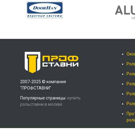
Око
Рол
Рол
2007-2025 © компания
Рол
"ПРОФСТАВНИ"
Рол
Популярные страницы:
купить
Рол
рольставни в москве
Про
рол
Рол