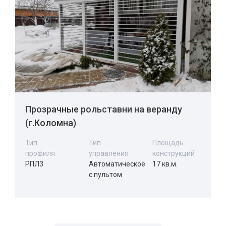
Прозрачные рольставни на веранду
(г.Коломна)
Тип
Тип
Площадь
профиля
управления
конструкций
РПЛ3
Автоматическое
17 кв.м.
с пультом