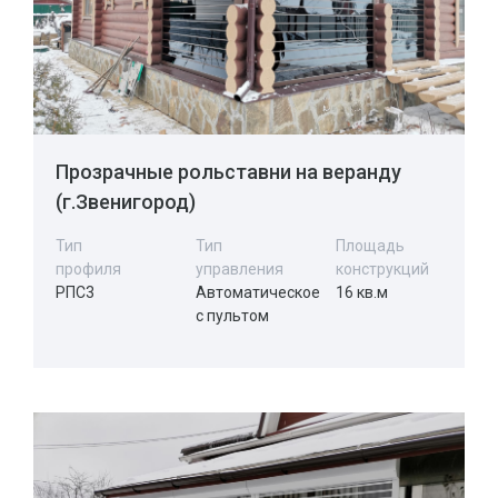
Прозрачные рольставни на веранду
(г.Звенигород)
Тип
Тип
Площадь
профиля
управления
конструкций
РПС3
Автоматическое
16 кв.м
с пультом