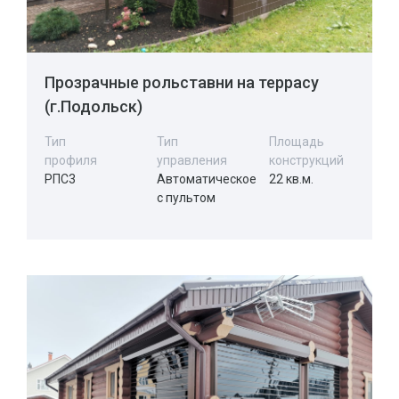
Прозрачные рольставни на террасу
(г.Подольск)
Тип
Тип
Площадь
профиля
управления
конструкций
РПС3
Автоматическое
22 кв.м.
с пультом