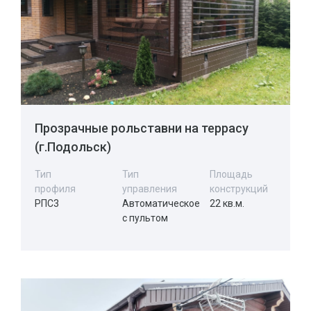
Прозрачные рольставни на террасу
(г.Подольск)
Тип
Тип
Площадь
профиля
управления
конструкций
РПС3
Автоматическое
22 кв.м.
с пультом