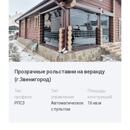
Прозрачные рольставни на веранду
(г.Звенигород)
Тип
Тип
Площадь
профиля
управления
конструкций
РПС3
Автоматическое
16 кв.м
с пультом