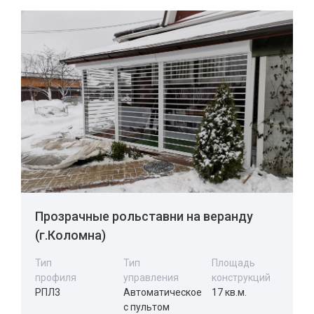
Прозрачные рольставни на веранду
(г.Коломна)
Тип
Тип
Площадь
профиля
управления
конструкций
РПЛ3
Автоматическое
17 кв.м.
с пультом