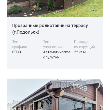
Прозрачные рольставни на террасу
(г.Подольск)
Тип
Тип
Площадь
профиля
управления
конструкций
РПС3
Автоматическое
22 кв.м.
с пультом