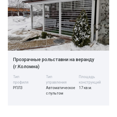
Прозрачные рольставни на веранду
(г.Коломна)
Тип
Тип
Площадь
профиля
управления
конструкций
РПЛ3
Автоматическое
17 кв.м.
с пультом