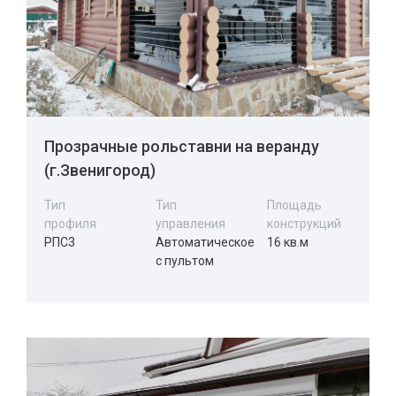
Прозрачные рольставни на веранду
(г.Звенигород)
Тип
Тип
Площадь
профиля
управления
конструкций
РПС3
Автоматическое
16 кв.м
с пультом