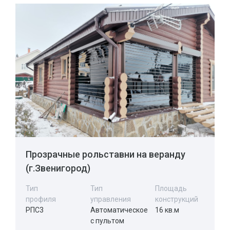
Прозрачные рольставни на веранду
(г.Звенигород)
Тип
Тип
Площадь
профиля
управления
конструкций
РПС3
Автоматическое
16 кв.м
с пультом