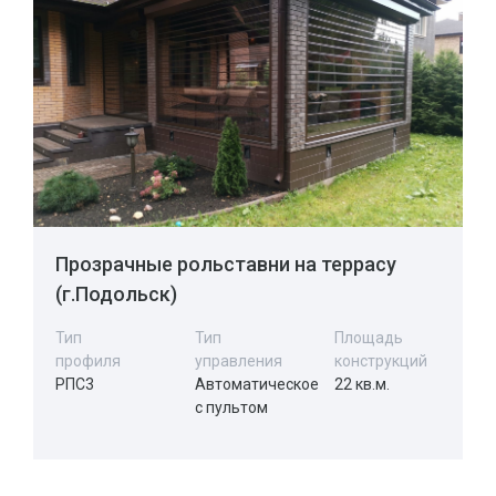
Прозрачные рольставни на террасу
(г.Подольск)
Тип
Тип
Площадь
профиля
управления
конструкций
РПС3
Автоматическое
22 кв.м.
с пультом