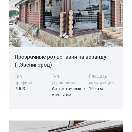
Прозрачные рольставни на веранду
(г.Звенигород)
Тип
Тип
Площадь
профиля
управления
конструкций
РПС3
Автоматическое
16 кв.м
с пультом