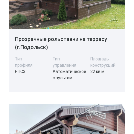
Прозрачные рольставни на террасу
(г.Подольск)
Тип
Тип
Площадь
профиля
управления
конструкций
РПС3
Автоматическое
22 кв.м.
с пультом