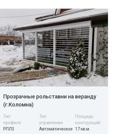
Прозрачные рольставни на веранду
(г.Коломна)
Тип
Тип
Площадь
профиля
управления
конструкций
РПЛ3
Автоматическое
17 кв.м.