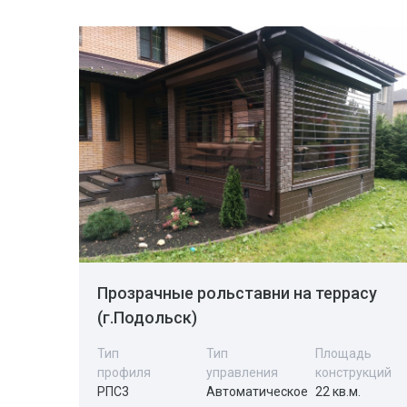
Прозрачные рольставни на террасу
(г.Подольск)
Тип
Тип
Площадь
профиля
управления
конструкций
РПС3
Автоматическое
22 кв.м.