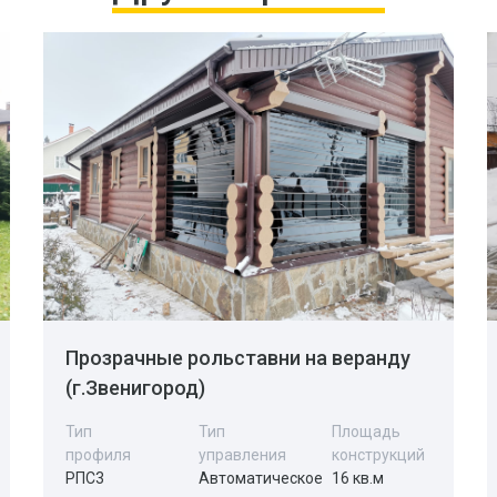
Прозрачные рольставни на веранду
(г.Звенигород)
Тип
Тип
Площадь
профиля
управления
конструкций
РПС3
Автоматическое
16 кв.м