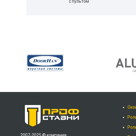
с пультом
Око
Рол
Рол
2007-2025 © компания