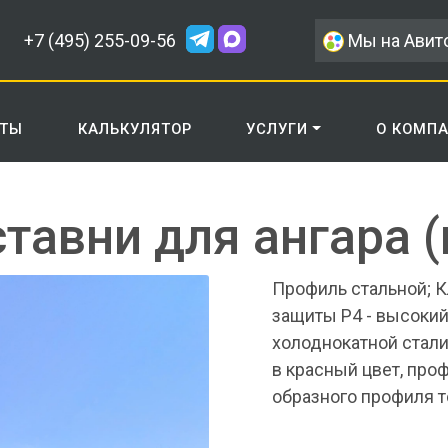
+7 (495) 255-09-56
Мы на Авит
КТЫ
КАЛЬКУЛЯТОР
УСЛУГИ
О КОМП
тавни для ангара (
Профиль стальной; К
защиты Р4 - высокий
холоднокатной стали 
в красный цвет, про
образного профиля т