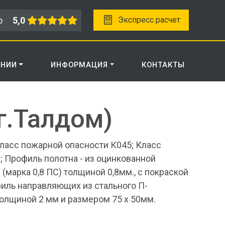
о
5,0
Экспресс расчет
АНИИ
ИНФОРМАЦИЯ
КОНТАКТЫ
г.Талдом)
ласс пожарной опасности К045; Класс
; Профиль полотна - из оцинкованной
(марка 0,8 ПС) толщиной 0,8мм., с покраской
филь направляющих из стального П-
олщиной 2 мм и размером 75 х 50мм.