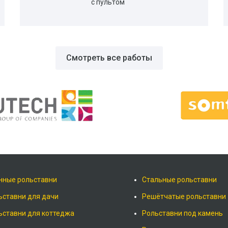
с пультом
Смотреть все работы
нные рольставни
Стальные рольставни
ьставни для дачи
Решётчатые рольставни
ьставни для коттеджа
Рольставни под камень