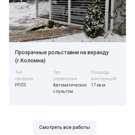
Прозрачные рольставни на веранду
(г.Коломна)
Тип
Тип
Площадь
профиля
управления
конструкций
РПЛ3
Автоматическое
17 кв.м.
с пультом
Смотреть все работы