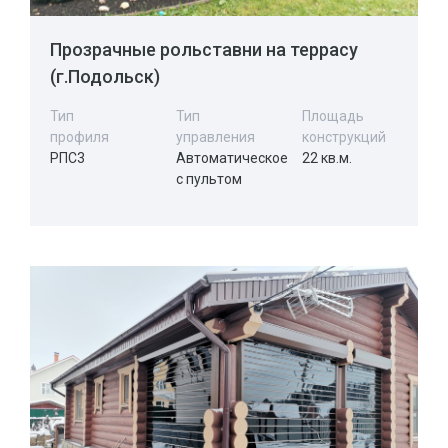
Прозрачные рольставни на террасу
(г.Подольск)
Тип
Тип
Площадь
профиля
управления
конструкций
РПС3
Автоматическое
22 кв.м.
с пультом