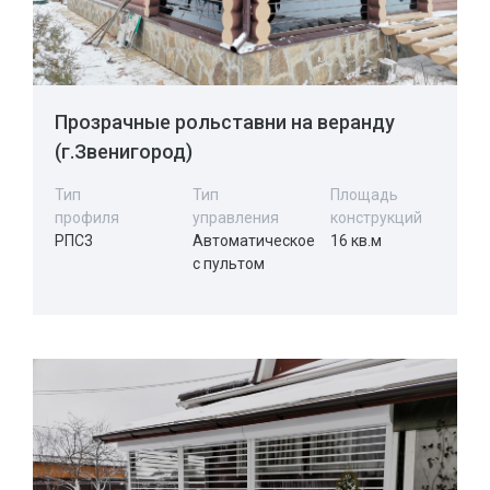
Прозрачные рольставни на веранду
(г.Звенигород)
Тип
Тип
Площадь
профиля
управления
конструкций
РПС3
Автоматическое
16 кв.м
с пультом