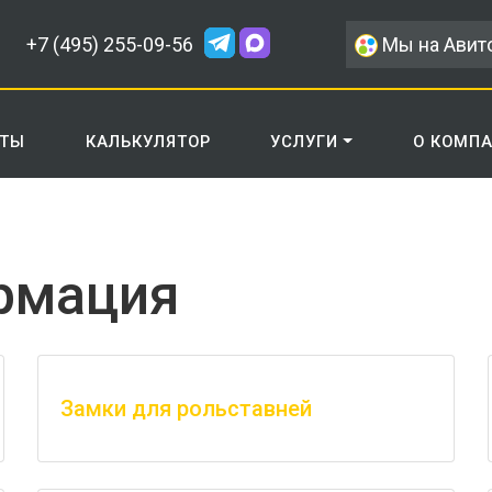
+7 (495) 255-09-56
Мы на Авит
КТЫ
КАЛЬКУЛЯТОР
УСЛУГИ
О КОМП
рмация
Замки для рольставней