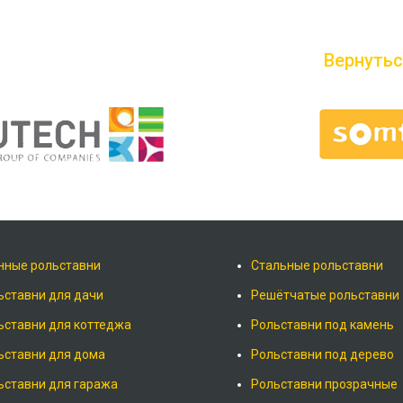
Вернутьс
нные рольставни
Стальные рольставни
ьставни для дачи
Решётчатые рольставни
ьставни для коттеджа
Рольставни под камень
ьставни для дома
Рольставни под дерево
ьставни для гаража
Рольставни прозрачные