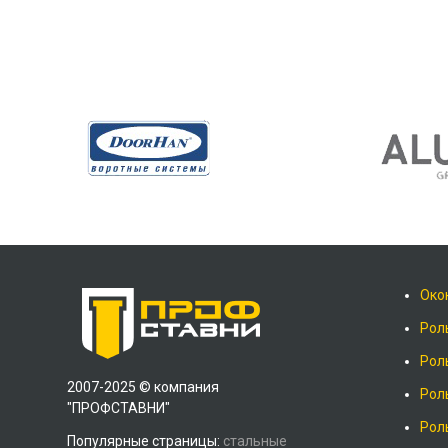
Око
Рол
Рол
2007-2025 © компания
Рол
"ПРОФСТАВНИ"
Рол
Популярные страницы:
стальные