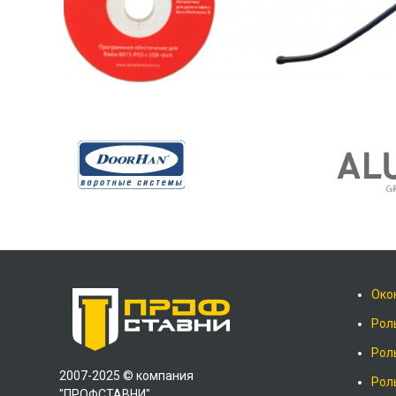
Око
Рол
Рол
2007-2025 © компания
Рол
"ПРОФСТАВНИ"