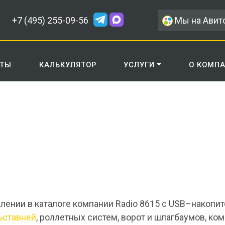
+7 (495) 255-09-56
Мы на Авит
КТЫ
КАЛЬКУЛЯТОР
УСЛУГИ
О КОМП
явлении в каталоге компании Radio 8615 с USB–накоп
ьставней
, роллетных систем, ворот и шлагбаумов, ком