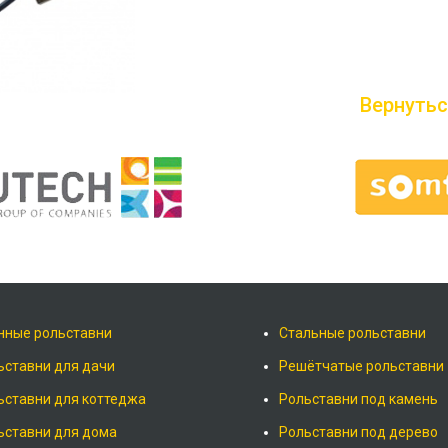
Вернутьс
нные рольставни
Стальные рольставни
ьставни для дачи
Решётчатые рольставни
ьставни для коттеджа
Рольставни под камень
ьставни для дома
Рольставни под дерево